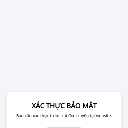
Hãy tuân thủ các quy tắc tại website, chúng tôi có thể
đình chỉ tài khoản đọc truyện nếu có dấu hiệu vi phạm.
Bình luận cho chương "Chương 80"
BÌNH LUẬN TRUYỆN
Để lại một bình luận
Bạn phải
Đăng ký
hoặc
Đăng nhập
để đăng bình luận.
XÁC THỰC BẢO MẬT
Bạn cần xác thực trước khi đọc truyện tại website.
BẠN CŨNG CÓ THỂ THÍCH