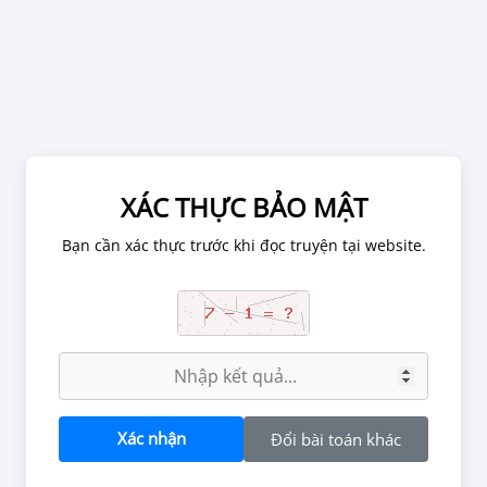
Chờ 1 phút để ảnh được tải hết.
XÁC THỰC BẢO MẬT
XÁC NHẬN TUỔI
Bạn cần xác thực trước khi đọc truyện tại website.
tắc tại website, chúng tôi có thể đình chỉ tài khoản đọc truyện nế
Vận Mệnh Không Mắc Sai Lầm
n chứa các nội dung về quan hệ tình dục, bạo lực, kinh dị có thể g
g đối với người dưới 18 tuổi. Vui lòng rời khỏi nếu bạn chưa đủ tu
đọc nội dung này.
BẠN ĐỦ 18 TUỔI CHƯA?
Xác nhận
Đổi bài toán khác