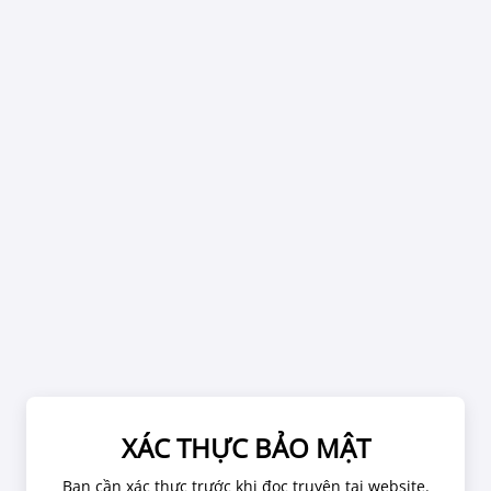
g Chủ
Quy Định
Form"]
 - Chương 33
XÁC THỰC BẢO MẬT
Bạn cần xác thực trước khi đọc truyện tại website.