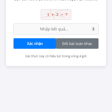
Chờ 1 phút để ảnh được tải hết.
Xác nhận
Đổi bài toán khác
Xác thực này có hiệu lực trong vòng 4 giờ.
tắc tại website, chúng tôi có thể đình chỉ tài khoản đọc truyện nế