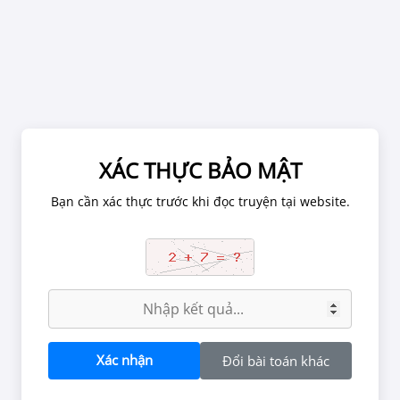
Chờ 1 phút để ảnh được tải hết.
XÁC THỰC BẢO MẬT
XÁC NHẬN TUỔI
Bạn cần xác thực trước khi đọc truyện tại website.
tắc tại website, chúng tôi có thể đình chỉ tài khoản đọc truyện nế
Tình Yêu Trong Sáng
n chứa các nội dung về quan hệ tình dục, bạo lực, kinh dị có thể g
g đối với người dưới 18 tuổi. Vui lòng rời khỏi nếu bạn chưa đủ tu
đọc nội dung này.
BẠN ĐỦ 18 TUỔI CHƯA?
Xác nhận
Đổi bài toán khác