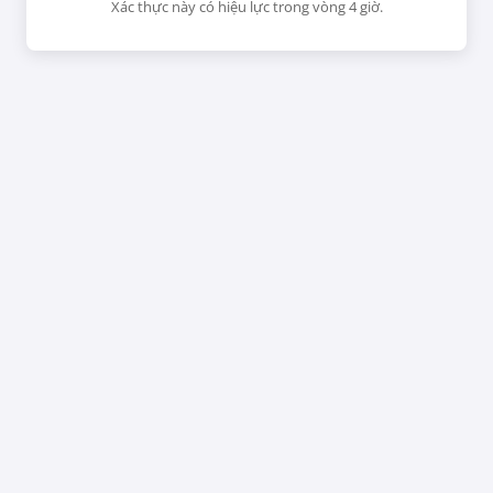
Xác thực này có hiệu lực trong vòng 4 giờ.
CHƯA
RỒI
luận.
h
Thiếu Niên Sò
Hợp Âm Trên
Mặt Biển
30/09/24
28/09/25