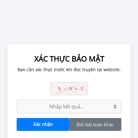
Chờ 1 phút để ảnh được tải hết.
XÁC THỰC BẢO MẬT
XÁC NHẬN TUỔI
Bạn cần xác thực trước khi đọc truyện tại website.
tắc tại website, chúng tôi có thể đình chỉ tài khoản đọc truyện nế
Mối Quan Hệ Giận Dỗi
n chứa các nội dung về quan hệ tình dục, bạo lực, kinh dị có thể g
g đối với người dưới 18 tuổi. Vui lòng rời khỏi nếu bạn chưa đủ tu
đọc nội dung này.
BẠN ĐỦ 18 TUỔI CHƯA?
Xác nhận
Đổi bài toán khác