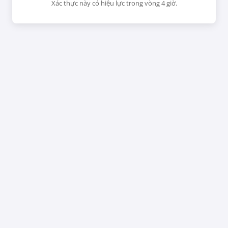
Xác thực này có hiệu lực trong vòng 4 giờ.
CHƯA
RỒI
luận.
Ngoan Cố
Kinh Nghiệm
Yêu Đương
27/10/25
Của Tôi Bằng
Không
06/04/25