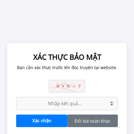
Chờ 1 phút để ảnh được tải hết.
XÁC THỰC BẢO MẬT
XÁC NHẬN TUỔI
Bạn cần xác thực trước khi đọc truyện tại website.
tắc tại website, chúng tôi có thể đình chỉ tài khoản đọc truyện nế
Liên Kết Máu
n chứa các nội dung về quan hệ tình dục, bạo lực, kinh dị có thể g
g đối với người dưới 18 tuổi. Vui lòng rời khỏi nếu bạn chưa đủ tu
đọc nội dung này.
BẠN ĐỦ 18 TUỔI CHƯA?
Xác nhận
Đổi bài toán khác