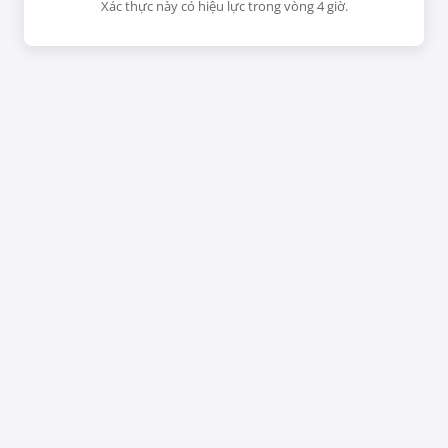
Xác thực này có hiệu lực trong vòng 4 giờ.
CHƯA
RỒI
luận.
h
Thiếu Niên Sò
Dấu Vết Alpha
30/09/24
17/01/25