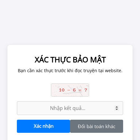
Chờ 1 phút để ảnh được tải hết.
XÁC THỰC BẢO MẬT
XÁC NHẬN TUỔI
Bạn cần xác thực trước khi đọc truyện tại website.
tắc tại website, chúng tôi có thể đình chỉ tài khoản đọc truyện nế
Liên Kết Máu
n chứa các nội dung về quan hệ tình dục, bạo lực, kinh dị có thể g
g đối với người dưới 18 tuổi. Vui lòng rời khỏi nếu bạn chưa đủ tu
đọc nội dung này.
BẠN ĐỦ 18 TUỔI CHƯA?
Xác nhận
Đổi bài toán khác