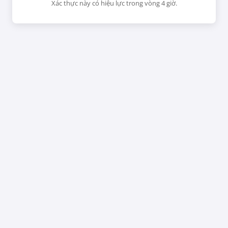
Xác thực này có hiệu lực trong vòng 4 giờ.
CHƯA
RỒI
luận.
m
Suha Của Tôi
Cuộc Sống Bí
Mật Của Quỷ
29/09/25
Vương
04/09/24