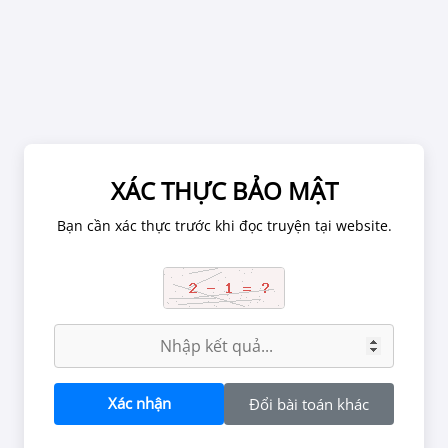
Chờ 1 phút để ảnh được tải hết.
XÁC THỰC BẢO MẬT
XÁC NHẬN TUỔI
Bạn cần xác thực trước khi đọc truyện tại website.
tắc tại website, chúng tôi có thể đình chỉ tài khoản đọc truyện nế
Định Rõ Mối Quan Hệ
n chứa các nội dung về quan hệ tình dục, bạo lực, kinh dị có thể g
g đối với người dưới 18 tuổi. Vui lòng rời khỏi nếu bạn chưa đủ tu
đọc nội dung này.
BẠN ĐỦ 18 TUỔI CHƯA?
Xác nhận
Đổi bài toán khác