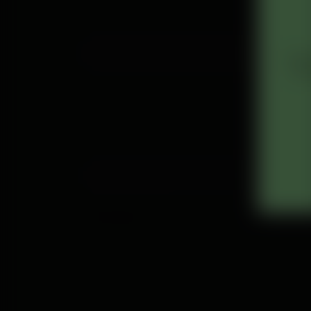
Truyệ
hưởn