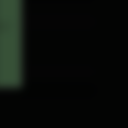
ây ảnh
ổi để
Trước
Trang Giới Thiệu