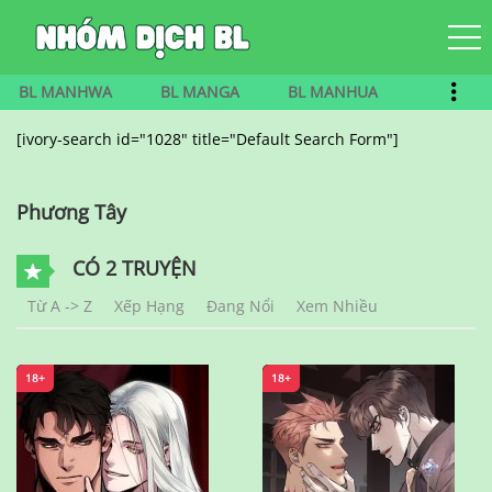
BL MANHWA
BL MANGA
BL MANHUA
[ivory-search id="1028" title="Default Search Form"]
Phương Tây
CÓ 2 TRUYỆN
Từ A -> Z
Xếp Hạng
Đang Nổi
Xem Nhiều
18+
18+