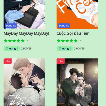
Đang Ra
Đang Ra
MayDay MayDay MayDay!
Cuộc Gọi Đầu Tiên
5
5
Chương 1
22/05/25
Chương 1
29/04/25
18+
18+