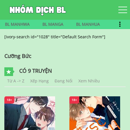
BL MANHWA
BL MANGA
BL MANHUA
[ivory-search id="1028" title="Default Search Form"]
Cưỡng Bức
CÓ 9 TRUYỆN
Từ A -> Z
Xếp Hạng
Đang Nổi
Xem Nhiều
18+
18+