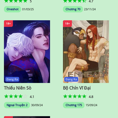
5
4.7
Oneshot
01/03/25
Chương 70
23/11/24
18+
18+
Đang Ra
Đang Ra
Thiếu Niên Sò
Bộ Chín Vĩ Đại
4.1
4.8
Ngoại Truyện 2
30/09/24
Chương 175
15/09/24