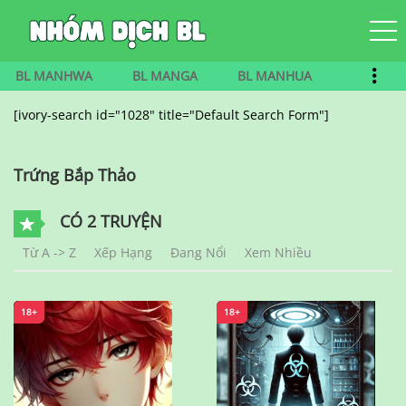
BL MANHWA
BL MANGA
BL MANHUA
[ivory-search id="1028" title="Default Search Form"]
Trứng Bắp Thảo
CÓ 2 TRUYỆN
Từ A -> Z
Xếp Hạng
Đang Nổi
Xem Nhiều
18+
18+